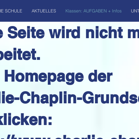
RE SCHULE
AKTUELLES
Klassen: AUFGABEN + Infos
UNT
 Seite wird nicht 
eitet.
 Homepage der
lie-Chaplin-Grunds
klicken: