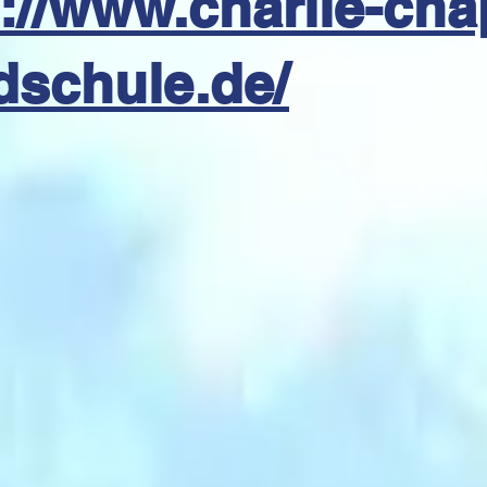
://www.charlie-cha
dschule.de/