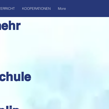
ERRICHT
KOOPERATIONEN
More
mehr
chule