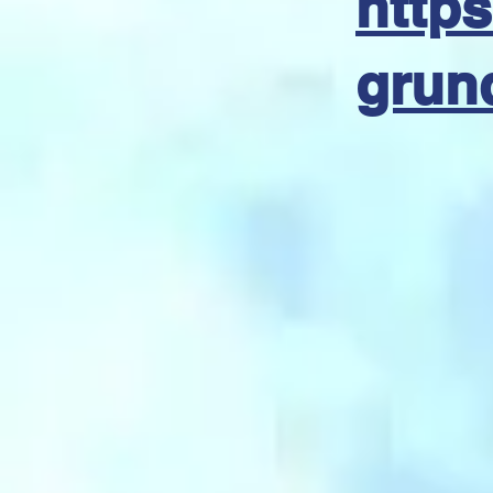
https
grun