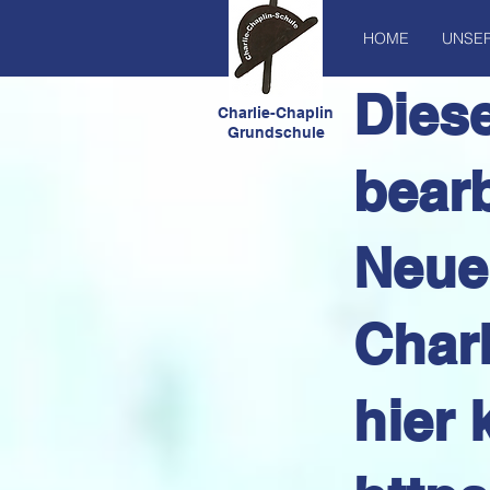
HOME
UNSE
Diese
C
harlie-Chaplin
Grundschule
bearb
Neue
Char
hier 