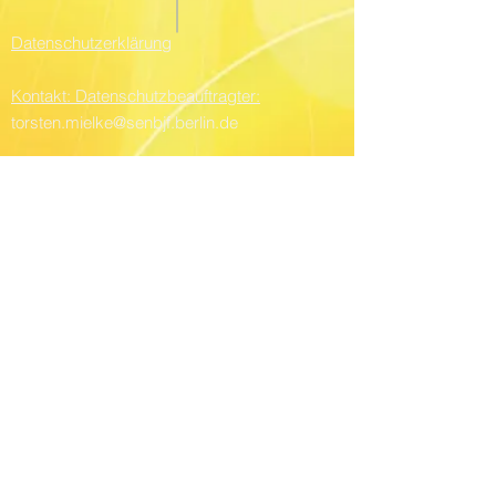
Datenschutzerklärung
Kontakt: Datenschutzbeauftragter:
torsten.mielke@senbjf.berlin.de
Stadtrat der Abteilung Bildung, Sport, Kultur
und Facility Management:
Herr Harald Muschner,
Eichborndamm 215,
13437 Berlin
Telefon
90294 2290
Telefon:
030 - 2130 8640 0
Fax:
030 - 2130 8640 13