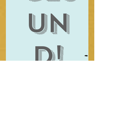
un
d!
kreative Ideen gegen
die