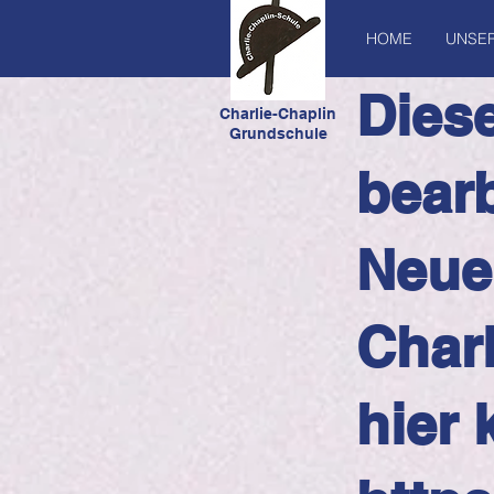
HOME
UNSE
Diese
C
harlie-Chaplin
Grundschule
bearb
Neue
Char
hier 