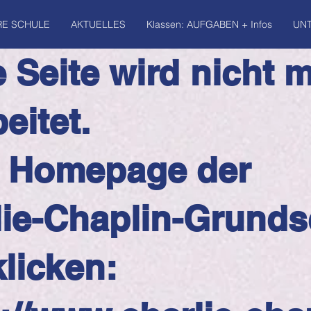
RE SCHULE
AKTUELLES
Klassen: AUFGABEN + Infos
UNT
 Seite wird nicht 
eitet.
 Homepage der
lie-Chaplin-Grunds
klicken: