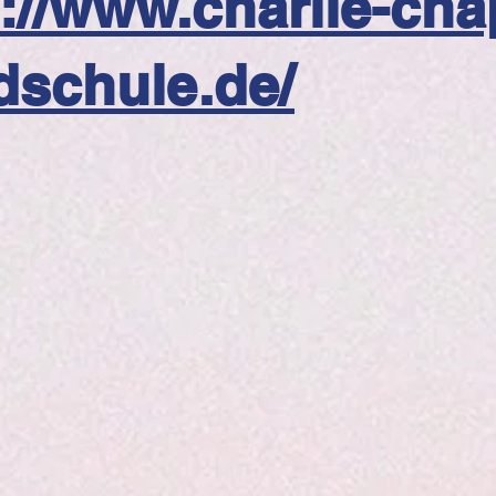
://www.charlie-cha
dschule.de/